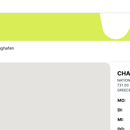
ughafen
CHA
NATIO
731 00
GREEC
MO:
DI:
MI:
DO: