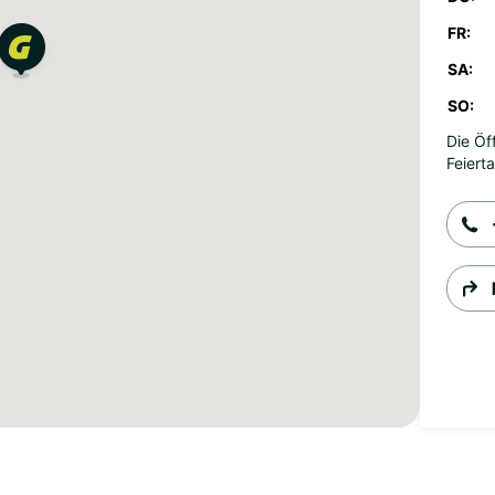
FR:
SA:
SO:
Die Öf
Feiert