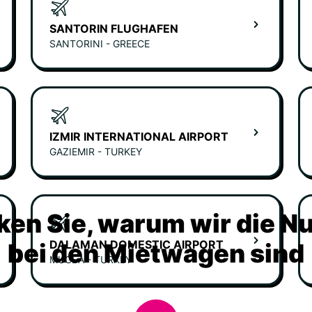
SANTORIN FLUGHAFEN
SANTORINI - GREECE
IZMIR INTERNATIONAL AIRPORT
GAZIEMIR - TURKEY
ken Sie, warum wir die N
DALAMAN DOMESTIC AIRPORT
bei den Mietwagen sind
MUGLA - TURKEY