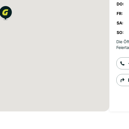
DO:
FR:
SA:
SO:
Die Öf
Feiert