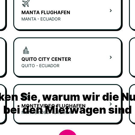
MANTA FLUGHAFEN
MANTA - ECUADOR
QUITO CITY CENTER
QUITO - ECUADOR
ken Sie, warum wir die N
MONTEVIDEO FLUGHAFEN
bei den Mietwagen sind
MONTEVIDEO - URUGUAY