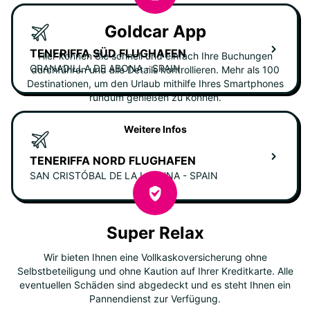
Goldcar App
TENERIFFA SÜD FLUGHAFEN
Hier können Sie schnell und einfach Ihre Buchungen
GRANADILLA DE ABONA - SPAIN
durchführen und alle Details kontrollieren. Mehr als 100
Destinationen, um den Urlaub mithilfe Ihres Smartphones
rundum genießen zu können.
Weitere Infos
TENERIFFA NORD FLUGHAFEN
SAN CRISTÓBAL DE LA LAGUNA - SPAIN
Super Relax
Wir bieten Ihnen eine Vollkaskoversicherung ohne
Selbstbeteiligung und ohne Kaution auf Ihrer Kreditkarte. Alle
eventuellen Schäden sind abgedeckt und es steht Ihnen ein
Pannendienst zur Verfügung.