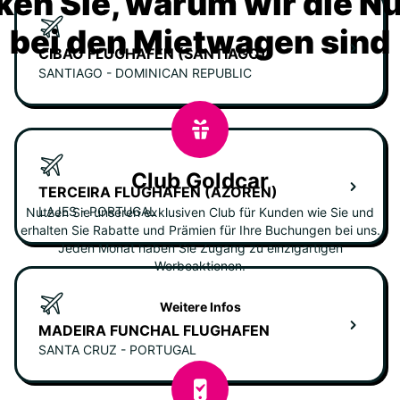
ken Sie, warum wir die N
bei den Mietwagen sind
CIBAO FLUGHAFEN (SANTIAGO)
SANTIAGO - DOMINICAN REPUBLIC
Club Goldcar
TERCEIRA FLUGHAFEN (AZOREN)
LAJES - PORTUGAL
Nutzen Sie unseren exklusiven Club für Kunden wie Sie und
erhalten Sie Rabatte und Prämien für Ihre Buchungen bei uns.
Jeden Monat haben Sie Zugang zu einzigartigen
Werbeaktionen.
Weitere Infos
MADEIRA FUNCHAL FLUGHAFEN
SANTA CRUZ - PORTUGAL